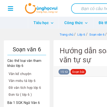
Tiểu học
Công thức
Đề t
Trang chủ
Lớp 6
Soạn văn 6
Soạn văn 6
Hướng dẫn soạ
văn tự sự
Các thể loại văn tham
khảo lớp 6
15 từ
Soạn bài
Văn kể chuyện
Văn miêu tả lớp 6
Đề văn tích hợp lớp 6
Đơn từ ( lớp 6 )
Bài 1 SGK Ngữ Văn 6