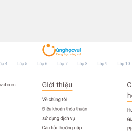
ớp 4
Lớp 5
Lớp 6
Lớp 7
Lớp 8
Lớp 9
Lớp 10
Giới thiệu
C
ail.com
h
Về chúng tôi
Điều khoản thỏa thuận
Hư
sử dụng dịch vụ
Gi
Câu hỏi thường gặp
Ph