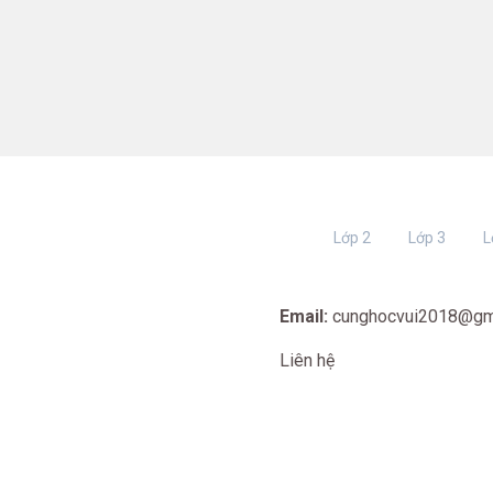
Lớp 2
Lớp 3
L
Email:
cunghocvui2018@gm
Liên hệ