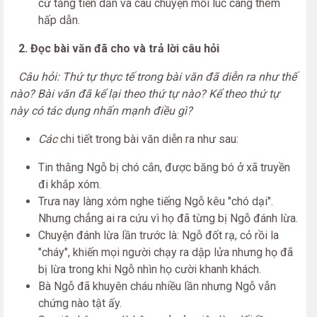
cứ tăng tiến dần và câu chuyện mỗi lúc càng thêm
hấp dẫn.
2. Đọc bài văn đã cho và trả lời câu hỏi
Câu hỏi:
Thứ tự thực tế trong bài văn đã diễn ra như thế
nào? Bài văn đã kể lại theo thứ tự nào? Kể theo thứ tự
này có tác dụng nhấn mạnh điều gì?
Các
chi tiết trong bài văn diễn ra như sau:
Tin thằng Ngỗ bị chó cắn, được băng bó ở xã truyền
đi khắp xóm.
Trưa nay làng xóm nghe tiếng Ngỗ kêu "chó dại".
Nhưng chẳng ai ra cứu vì họ đã từng bị Ngỗ đánh lừa.
Chuyện đánh lừa lần trước là: Ngỗ đốt rạ, cỏ rồi la
"cháy", khiến mọi người chạy ra dập lửa nhưng họ đã
bị lừa trong khi Ngỗ nhìn họ cười khanh khách.
Bà Ngỗ đã khuyên cháu nhiều lần nhưng Ngỗ vẫn
chứng nào tật ấy.