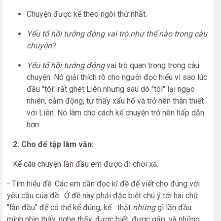
Chuyện được kể theo ngôi thứ nhất.
Yếu tố hồi tưởng đóng vai trò như thế nào trong càu
chuyện?
Yếu tố hồi tưởng đóng
vai trò quan trọng trong câu
chuyện. Nó giải thích rõ cho người đọc hiểu vì sao lúc
đầu "tôi" rất ghét Liên nhưng sau dó "tôi" lại ngạc
nhiên, cảm động, tự thấy xấu hổ và trở nên thân thiết
với Liên. Nó làm cho cách kể chuyện trở nên hấp dẫn
hơn.
2. Cho để tập làm văn:
Kể câu chuyện lần đầu em được đi chơi xa.
- Tìm hiểu đề: Các em cần đọc kĩ đề để viết cho đúng với
yêu cầu của đề: Ở đề này phải đặc biệt chú ý tới hai chữ
"lần đầu" để có thể kể đúng, kể thật
những
gì lần đầu
mình nhìn thấy, nghe thấy, được biết, được gặp, và những