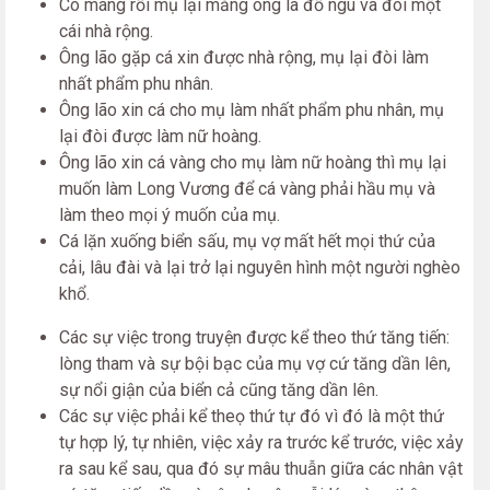
Có máng rồi mụ lại mắng ông là đồ ngu và đòi một
cái nhà rộng.
Ông lão gặp cá xin được nhà rộng, mụ lại đòi làm
nhất phẩm phu nhân.
Ông lão xin cá cho mụ làm nhất phẩm phu nhân, mụ
lại đòi được làm nữ hoàng.
Ông lão xin cá vàng cho mụ làm nữ hoàng thì mụ lại
muốn làm Long Vương để cá vàng phải hầu mụ và
làm theo mọi ý muốn của mụ.
Cá lặn xuống biển sấu, mụ vợ mất hết mọi thứ của
cải, lâu đài và lại trở lại nguyên hình một người nghèo
khổ.
Các sự việc trong truyện được kể theo thứ tăng tiến:
lòng tham và sự bội bạc của mụ vợ cứ tăng dần lên,
sự nổi giận của biển cả cũng tăng dần lên.
Các sự việc phải kể theọ thứ tự đó vì đó là một thứ
tự hợp lý, tự nhiên, việc xảy ra trước kể trước, việc xảy
ra sau kể sau, qua đó sự mâu thuẫn giữa các nhân vật