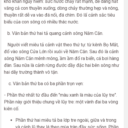
khó khăn nguy hiểm: sức nước chảy rất mạnh, dễ dàng hất
văng cả con thuyền xuống; dòng chảy thường hẹp và nông,
thuyền rất dễ va vào đá nổi, đá chìm. Đó lấ cảnh sắc tiêu
biểu của con sông có nhiều thác nước.
b. Văn bản thứ hai tả quang cảnh sông Năm Căn.
Người viết miêu tả cảnh vật theo thứ tự: từ kênh Bọ Mắt,
đổ vào sông Cửa Lớn rồi xuôi về Năm Căn. Sau đó là cảnh
sông Năm Căn mênh mông, ầm ầm đổ ra biển, cá bơi hàng
đàn. Sau nữa là cảnh rừng đước dầy đặc hai bên sông như
hai dãy trường thành vô tận.
c. Văn bản thứ ba có ba phần trọn vẹn:
- Phần thứ nhất từ đầu đến "màu xanh là màu của lũy tre".
Phần này giới thiệu chung về lũy tre: một vành đai ba vòng
kiên cố.
Phần thứ hai miêu tả ba lớp tre ngoài, giữa và trong
và cảnh lũ thay lá theo mùa tràn đầy sức sống. Phần