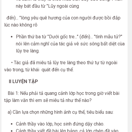
này bát đầu từ "Lũy ngoài cùng
đến)... "lòng yêu quê hương của con người được bồi đắp
lúc nào không rõ
Phần thứ ba từ "Dưới gốc tre..." (đến)... "tình mẫu tử?"
nói lên cảm nghĩ của tác giả vê sức sông bất diệt cùa
lũy tre làng.
• Tác giả đã miêu tả lũy tre làng theo thứ tự từ ngoài
vào trong, từ khái quát đến cụ thể.
II LUYỆN TẬP
Bài 1: Nếu phải tả quang cảnh lớp học trong giờ viết bài
tập làm văn thì em sẽ miêu tả như thế nào?
a) Cần lựa chọn những hình ảnh cụ thể, tiêu biểu sau:
Cảnh thầy vào lớp, học sinh đứng dậy chào.
Cảnh thầy viết đề bài lên bảng, cả lớp chép đề vào