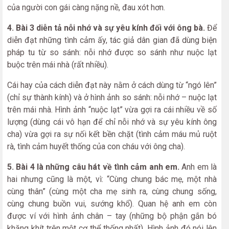
của người con gái càng nặng nề, đau xót hơn.
4. Bài 3 diễn tả nỗi nhớ và sự yêu kính đối với ông bà.
Để
diễn đạt những tình cảm ấy, tác giả dân gian đã dùng biện
pháp tu từ so sánh: nỗi nhớ được so sánh như nuộc lạt
buộc trên mái nhà (rất nhiều).
Cái hay của cách diễn đạt này nằm ở cách dùng từ “ngó lên”
(chỉ sự thành kính) và ở hình ảnh so sánh: nỗi nhớ – nuộc lạt
trên mái nhà. Hình ảnh “nuộc lạt” vừa gợi ra cái nhiều về số
lượng (dùng cái vô hạn để chỉ nỗi nhớ và sự yêu kính ông
cha) vừa gợi ra sự nối kết bền chặt (tình cảm máu mủ ruột
rà, tình cảm huyết thống của con cháu với ông cha).
5. Bài 4 là những câu hát về tình cảm anh em.
Anh em là
hai nhưng cũng là một, vì: “Cùng chung bác mẹ, một nhà
cùng thân” (cùng một cha mẹ sinh ra, cùng chung sống,
cùng chung buồn vui, sướng khổ). Quan hệ anh em còn
được ví với hình ảnh chân – tay (những bộ phận gắn bó
khăng khít trên một cơ thể thống nhất). Hình ảnh đó nói lên