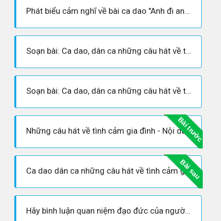
Phát biểu cảm nghĩ về bài ca dao "Anh đi anh nhớ quê nhà, Nhớ canh rau muống ..."
Soạn bài: Ca dao, dân ca những câu hát về tình cảm gia đình
Soạn bài: Ca dao, dân ca những câu hát về tình cảm gia đình (siêu ngắn)
Bài trước
Những câu hát về tình cảm gia đình - Nội dung, Hoàn cảnh sáng tác, Dàn ý phân tích tác phẩm
Bài sau
Ca dao dân ca những câu hát về tình cảm gia đình
Hãy bình luận quan niệm đạo đức của người xưa: "Công cha như núi Thái Sơn/..."