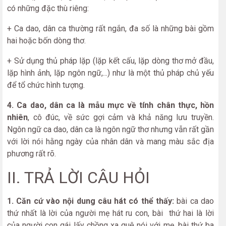
có những đặc thù riêng:
+ Ca dao, dân ca thường rất ngắn, đa số là những bài gồm
hai hoặc bốn dòng thơ.
+ Sử dụng thủ pháp lặp (lặp kết cấu, lặp dòng thơ mở đầu,
lặp hình ảnh, lặp ngôn ngữ,...) như là một thủ pháp chủ yếu
để tổ chức hình tượng.
4. Ca dao, dân ca là mẫu mực về tính chân thực, hồn
nhiên
, cô đúc, về sức gợi cảm và khả năng lưu truyền.
Ngôn ngữ ca dao, dân ca là ngôn ngữ thơ nhưng vẫn rất gần
với lời nói hằng ngày của nhân dân và mang màu sắc địa
phương rất rõ.
II. TRẢ LỜI CÂU HỎI
1. Căn cứ vào nội dung câu hát có thể thấy:
bài ca dao
thứ nhất là lời của người mẹ hát ru con, bài thứ hai là lời
của người con gái lấy chồng xa quê nói với mẹ, bài thứ ba