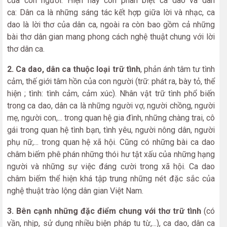
của con người. Hiện nay còn phân biệt ca dao và dân
ca: Dân ca là những sáng tác kết hợp giữa lời và nhạc, ca
dao là lời thơ của dân ca, ngoài ra còn bao gồm cả những
bài thơ dân gian mang phong cách nghệ thuật chung với lời
thơ dân ca.
2. Ca dao, dân ca thuộc loại trữ tình
, phản ánh tâm tư tình
cảm, thế giới tâm hồn của con người (trữ: phát ra, bày tỏ, thể
hiện ; tình: tình cảm, cảm xúc). Nhân vật trữ tình phổ biến
trong ca dao, dân ca là những người vợ, người chồng, người
mẹ, người con,... trong quan hệ gia đình, những chàng trai, cô
gái trong quan hệ tình bạn, tình yêu, người nông dân, người
phụ nữ,... trong quan hệ xã hội. Cũng có những bài ca dao
châm biếm phê phán những thói hư tật xấu của những hạng
người và những sự việc đáng cười trong xã hội. Ca dao
châm biếm thể hiện khá tập trung những nét đặc sắc của
nghệ thuật trào lộng dân gian Việt Nam.
3. Bên cạnh những đặc điểm chung với thơ trữ tình
(có
vần, nhịp, sử dụng nhiều biện pháp tu từ,...), ca dao, dân ca