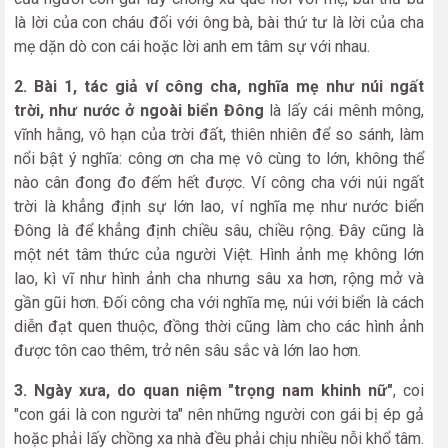
là lời của con cháu đối với ông bà, bài thứ tư là lời của cha
mẹ dặn dò con cái hoặc lời anh em tâm sự với nhau.
2. Bài 1, tác giả ví công cha, nghĩa mẹ như núi ngất
trời, như nước ở ngoài biển Đông
là lấy cái mênh mông,
vĩnh hằng, vô hạn của trời đất, thiên nhiên để so sánh, làm
nổi bật ý nghĩa: công ơn cha mẹ vô cùng to lớn, không thể
nào cân đong đo đếm hết được. Ví công cha với núi ngất
trời là khẳng định sự lớn lao, ví nghĩa mẹ như nước biển
Đông là để khẳng định chiều sâu, chiều rộng. Đây cũng là
một nét tâm thức của người Việt. Hình ảnh mẹ không lớn
lao, kì vĩ như hình ảnh cha nhưng sâu xa hơn, rộng mở và
gần gũi hơn. Đối công cha với nghĩa mẹ, núi với biển là cách
diễn đạt quen thuộc, đồng thời cũng làm cho các hình ảnh
được tôn cao thêm, trở nên sâu sắc và lớn lao hơn.
3. Ngày xưa, do quan niệm "trọng nam khinh nữ"
, coi
"con gái là con người ta" nên những người con gái bị ép gả
hoặc phải lấy chồng xa nhà đều phải chịu nhiều nỗi khổ tâm.