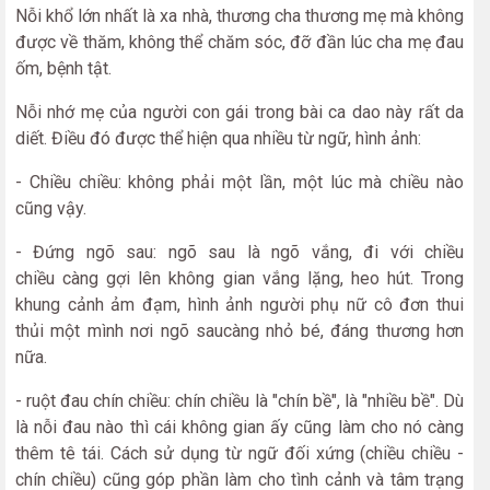
Nỗi khổ lớn nhất là xa nhà, thương cha thương mẹ mà không
được về thăm, không thể chăm sóc, đỡ đần lúc cha mẹ đau
ốm, bệnh tật.
Nỗi nhớ mẹ của người con gái trong bài ca dao này rất da
diết. Điều đó được thể hiện qua nhiều từ ngữ, hình ảnh:
- Chiều chiều: không phải một lần, một lúc mà chiều nào
cũng vậy.
- Đứng ngõ sau: ngõ sau là ngõ vắng, đi với chiều
chiều càng gợi lên không gian vắng lặng, heo hút. Trong
khung cảnh ảm đạm, hình ảnh người phụ nữ cô đơn thui
thủi một mình nơi ngõ saucàng nhỏ bé, đáng thương hơn
nữa.
- ruột đau chín chiều: chín chiều là "chín bề", là "nhiều bề". Dù
là nỗi đau nào thì cái không gian ấy cũng làm cho nó càng
thêm tê tái. Cách sử dụng từ ngữ đối xứng (chiều chiều -
chín chiều) cũng góp phần làm cho tình cảnh và tâm trạng