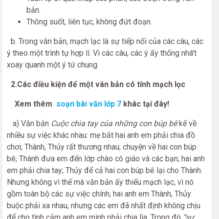
bản.
Thông suốt, liên tục, không đứt đoạn.
b. Trong văn bản, mạch lạc là sự tiếp nối của các câu, các
ý theo một trình tự hợp lí. Vì các câu, các ý ấy thống nhâ't
xoay quanh một ý tứ chung.
2.Các điều kiện để một vân bản có tính mạch lọc
Xem thêm
soạn bài văn lớp 7
khác tại đây!
a) Văn bản
Cuộc chia tay của những con búp bê
kể về
nhiều sự việc khác nhau: mẹ bắt hai anh em phải chia đồ
chơi; Thành, Thủy rất thương nhau; chuyện về hai con búp
bê; Thành đưa em đến lớp chào cô giáo và các bạn; hai anh
em phải chia tay; Thủy để cả hai con búp bê lại cho Thành.
Nhưng không vì thế mà văn bản ấy thiếu mạch lạc, vì nó
gồm toàn bộ các sự việc chính; hai anh em Thành, Thủy
buộc phải xa nhau, nhưng các em đã nhất định không chịu
để cho tình cảm anh em mình phải chia lìa. Trong đó
“sự