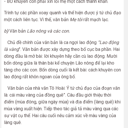
- BỐ khuyên con phải xin lỗi mẹ một cách thành khẩn.
Trình tự các phần xoay quanh và thể hiện được ý tứ chủ đạo
một cách liên tục. Vì thế, văn bản
Mẹ tôi
rất mạch lạc.
b
)
Văn bản
Lão nông và các con.
Chủ đề chính của văn bản là ca ngợi lao động
“Lao động
là vàng
". Văn bản được xây dựng theo bố cục ba phần. Hai
dòng đầu là mở bài: lời khuyên hãy cần cù lao động. Mười
bốn dòng giữa là thân bài kể chuyện Lão nông để lại kho
tàng cho các con. Bốn dòng cuối là kết bài: cách khuyên con
lao động rất khôn ngoan của ông bố.
Văn bản của nhà văn Tô Hoài: Ý tứ chủ đạo của đoạn văn
là: cái màu vàng của đồng quê”. Câu đầu giới thiệu thời
điểm (mùa đông, giữa ngày mùa) và địa điểm (làng quê) khi
mùa vàng xuất hiện. Tiếp theo tác giả tả màu vàng qua các
sự vật cụ thể. Hai câu cuối nêu cảm xúc về màu vàng của
làng quê.