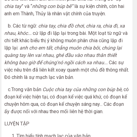
chia tay
” và “
những con búp bẽ”
là sự kiện chính, còn hai
anh em Thành, Thủy là nhân vật chính của truyện.
b. Các từ ngữ:
chia tay, chia đồ chơi, chia ra, chia đi, xa
nhau, khóc...
cứ lặp đi lặp lại trong bài. Một loạt từ ngữ và
chi tiết khác biểu thị ý không muôn phân chia cũng lặp đi
lặp lại:
anh cho em tất, chẳng muôn chia bôi, chúng lại
quàng tay lèn vai nhau, ghé đầu vào nhau thân thiết
không bao giờ để chúng'nó ngồi cách xa nhau...
Các sự
việc nêu trên đã liên kết xoay quanh một chủ đề thông nhất.
Đó chính là sự mạch lạc văn bản.
c.Trong văn bản
Cuộc chia tay của những con búp bè,
có
đoạn kể việc hiện tại, có đoạn kể việc quá khứ, có đoạn kể
chuyện hôm qua, có đoạn kể chuyện sáng nay... Các đoạn
ấy được nối với nhau theo mối liên hệ thời gian.
LUYỆN TẬP
Tìm hiểu tính mạch lạc của văn bản