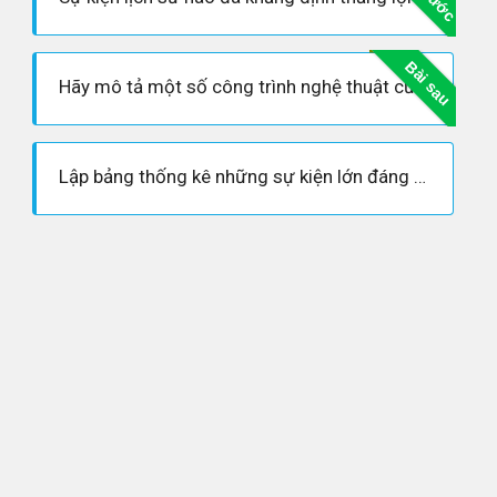
Bài sau
Hãy mô tả một số công trình nghệ thuật của nước ta thời cổ đại.
Lập bảng thống kê những sự kiện lớn đáng ghi nhớ của lịch sử nước ta từ khi dựng nước đến năm 938.