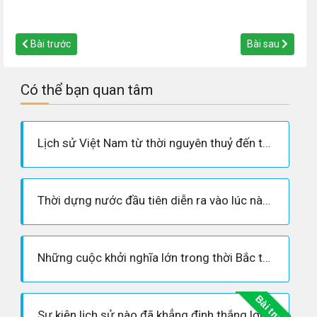
Bài trước
Bài sau
Có thể bạn quan tâm
Lịch sử Việt Nam từ thời nguyên thuỷ đến thế kỉ X trải qua những giai đoạn lớn nào?
Thời dựng nước đầu tiên diễn ra vào lúc nào? Tên nước là gì? Vị vua đầu tiên là ai?
Những cuộc khởi nghĩa lớn trong thời Bắc thuộc. Ý nghĩa lịch sử của những cuộc khởi nghĩa đó.
Bài trước
Sự kiện lịch sử nào đã khẳng định thắng lợi hoàn toàn của nhân dân ta trong sự nghiệp giành lại độc lập cho Tổ quốc?