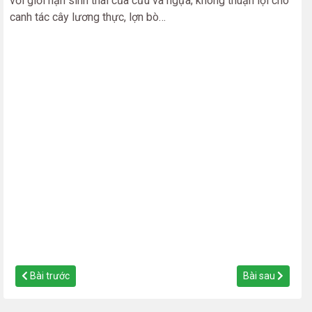
với giới hạn sinh thái của cừu và ngựa; không thuận lợi cho
canh tác cây lương thực, lợn bò…
Bài trước
Bài sau