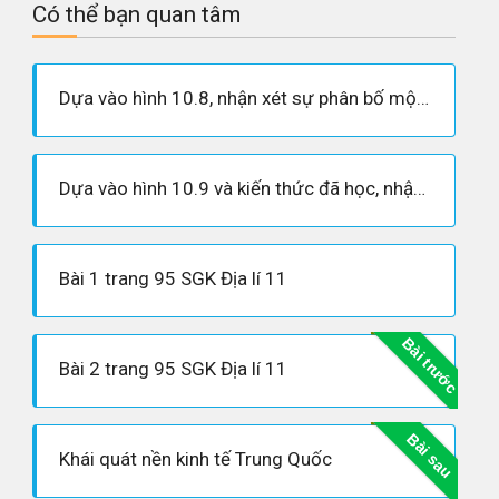
Có thể bạn quan tâm
Dựa vào hình 10.8, nhận xét sự phân bố một số ngành công nghiệp của Trung Quốc. Phân tích những điều kiện tự nhiên, kinh tế- xã hội tác động đến sự phân bố này.
Dựa vào hình 10.9 và kiến thức đã học, nhận xét sự phân bố cây lương thực, cây công nghiệp và một số gia súc của Trung Quốc. Vì sao có sự khác biệt lớn trong phân bố nông nghiệp giữa miền Đông và miền Tây?
Bài 1 trang 95 SGK Địa lí 11
Bài trước
Bài 2 trang 95 SGK Địa lí 11
Bài sau
Khái quát nền kinh tế Trung Quốc