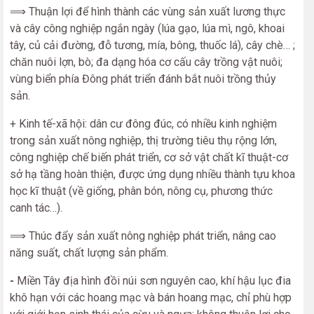
⟹ Thuận lợi để hình thành các vùng sản xuất lương thực
và cây công nghiệp ngắn ngày (lúa gạo, lúa mì, ngô, khoai
tây, củ cải đường, đỗ tương, mía, bông, thuốc lá), cây chè… ;
chăn nuôi lợn, bò; đa dạng hóa cơ cấu cây trồng vật nuôi;
vùng biển phía Đông phát triển đánh bắt nuôi trồng thủy
sản.
+ Kinh tế-xã hội: dân cư đông đúc, có nhiều kinh nghiệm
trong sản xuất nông nghiệp, thị trường tiêu thụ rộng lớn,
công nghiệp chế biến phát triển, cơ sở vật chất kĩ thuật-cơ
sở hạ tầng hoàn thiện, được ứng dụng nhiều thành tựu khoa
học kĩ thuật (về giống, phân bón, nông cụ, phương thức
canh tác…).
⟹ Thúc đẩy sản xuất nông nghiệp phát triển, nâng cao
năng suất, chất lượng sản phẩm.
-
Miền Tây địa hình đồi núi sơn nguyên cao, khí hậu lục đia
khô hạn với các hoang mạc và bán hoang mạc, chỉ phù hợp