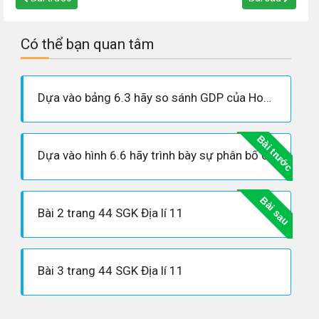
Có thể bạn quan tâm
Dựa vào bảng 6.3 hãy so sánh GDP của Hoa Kì với thế giới và một số châu lục
Bài trước
Dựa vào hình 6.6 hãy trình bày sự phân bố các vùng sản xuất nông nghiệp chính của Hoa Kì.
Bài sau
Bài 2 trang 44 SGK Địa lí 11
Bài 3 trang 44 SGK Địa lí 11