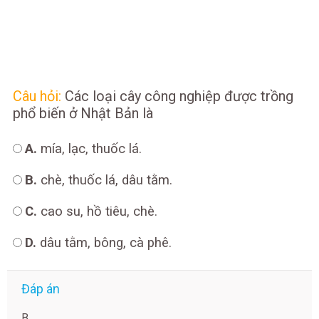
Câu hỏi:
Các loại cây công nghiệp được trồng
phổ biến ở Nhật Bản là
A.
mía, lạc, thuốc lá.
B.
chè, thuốc lá, dâu tằm.
C.
cao su, hồ tiêu, chè.
D.
dâu tằm, bông, cà phê.
Đáp án
B