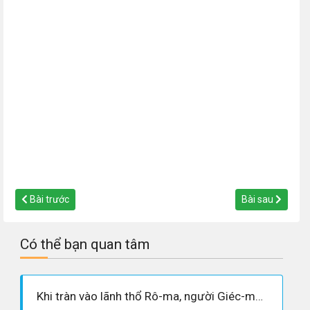
Bài trước
Bài sau
Có thể bạn quan tâm
Khi tràn vào lãnh thổ Rô-ma, người Giéc-man đã làm gì? Những việc làm đó có tác động như thế nào đến quá trình hình thành quan hệ sản xuất phong kiến ở châu Âu?