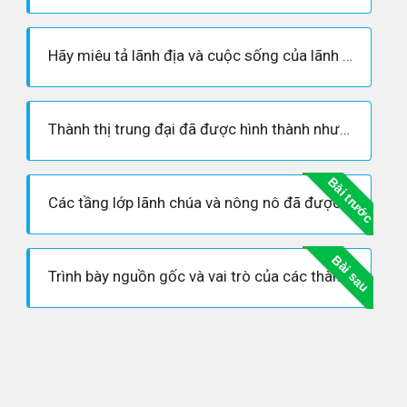
Hãy miêu tả lãnh địa và cuộc sống của lãnh chúa trong lãnh địa
Thành thị trung đại đã được hình thành như thế nào ? Cư dân sống ở đó làm những nghề gì ?
Bài trước
Các tầng lớp lãnh chúa và nông nô đã được hình thành như thế nào ?
Bài sau
Trình bày nguồn gốc và vai trò của các thành thị trung đại châu Âu