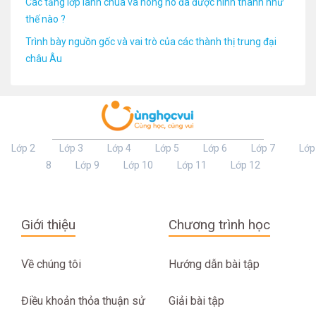
Các tầng lớp lãnh chúa và nông nô đã được hình thành như
thế nào ?
Trình bày nguồn gốc và vai trò của các thành thị trung đại
châu Âu
Lớp 2
Lớp 3
Lớp 4
Lớp 5
Lớp 6
Lớp 7
Lớp
8
Lớp 9
Lớp 10
Lớp 11
Lớp 12
Giới thiệu
Chương trình học
Về chúng tôi
Hướng dẫn bài tập
Điều khoản thỏa thuận sử
Giải bài tập