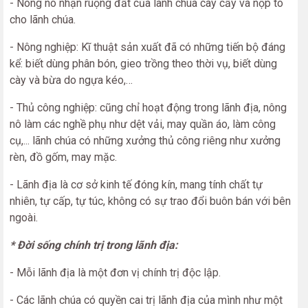
- Nông nô nhận ruộng đất của lãnh chúa cày cấy và nộp tô
cho lãnh chúa.
- Nông nghiệp: Kĩ thuật sản xuất đã có những tiến bộ đáng
kể: biết dùng phân bón, gieo trồng theo thời vụ, biết dùng
cày và bừa do ngựa kéo,…
- Thủ công nghiệp: cũng chỉ hoạt động trong lãnh địa, nông
nô làm các nghề phụ như dệt vải, may quần áo, làm công
cụ,... lãnh chúa có những xưởng thủ công riêng như xưởng
rèn, đồ gốm, may mặc.
- Lãnh địa là cơ sở kinh tế đóng kín, mang tính chất tự
nhiên, tự cấp, tự túc, không có sự trao đổi buôn bán với bên
ngoài.
* Đời sống chính trị trong lãnh địa:
- Mỗi lãnh địa là một đơn vị chính trị độc lập.
- Các lãnh chúa có quyền cai trị lãnh địa của mình như một