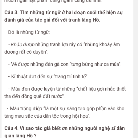
muôn ngàn hạt phấn” càng ngắm càng ưa nhìn.
Câu 3. Tìm những từ ngữ ở hai đoạn cuối thể hiện sự
đánh giá của tác giả đối với tranh làng Hồ.
Đó là nhừng từ ngữ:
- Khắc được
những tranh lợn ráy có “nhừng khoáy âm
dương rất có duyên”.
- Vẽ được những đàn gà con “tưng bừng như ca múa”.
- Kĩ thuật đạt đến sự “trang trí tinh tế”.
- Màu đen được luyện từ những “chất liệu gợi nhắc thiết
tha đến đồng quê đất nước''.
- Màu trắng điệp “là một sự sáng tạo góp phần vào kho
tàng màu sắc của dân tộc trong hội họa”.
Câu 4. Vì sao tác giả biết ơn những người nghệ sĩ dân
gian làng Hồ ?