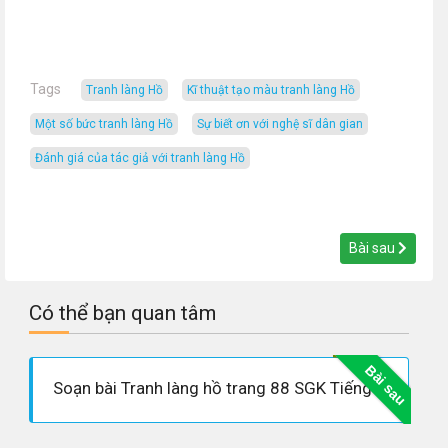
Tags
Tranh làng Hồ
kĩ thuật tạo màu tranh làng Hồ
Một số bức tranh làng Hồ
sự biết ơn với nghệ sĩ dân gian
đánh giá của tác giả với tranh làng Hồ
Bài sau
Có thể bạn quan tâm
Bài sau
Soạn bài Tranh làng hồ trang 88 SGK Tiếng Việt 5 tập 2