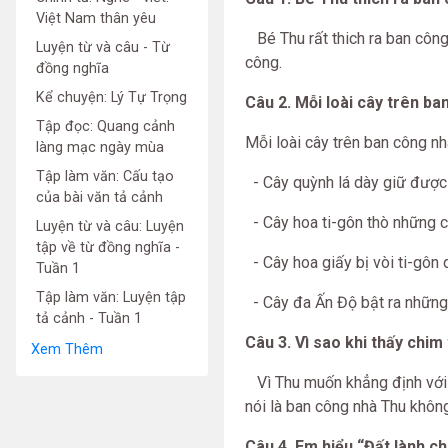
Việt Nam thân yêu
Bé Thu rất thich ra ban côn
Luyện từ và câu - Từ
công.
đồng nghĩa
Kể chuyện: Lý Tự Trọng
Câu 2. Mỗi loài cây trên ba
Tập đọc: Quang cảnh
Mỗi loài cây trên ban công n
làng mạc ngày mùa
Tập làm văn: Cấu tạo
- Cây quỳnh lá dày giữ đượ
của bài văn tả cảnh
- Cây hoa ti-gôn thò những cá
Luyện từ và câu: Luyện
tập về từ đồng nghĩa -
- Cây hoa giấy bị vòi ti-gôn 
Tuần 1
Tập làm văn: Luyện tập
- Cây đa Ấn Độ bật ra những 
tả cảnh - Tuần 1
Câu 3. Vì sao khi thấy chi
Xem Thêm
Vì Thu muốn khẳng định vớ
nói là ban công nhà Thu không
Câu 4. Em hiểu “Đất lành c