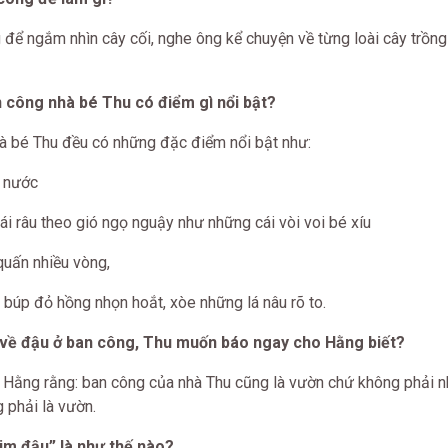
g để ngắm nhìn cây cối, nghe ông kể chuyện về từng loài cây trồng
n công nhà bé Thu có điểm gì nổi bật?
hà bé Thu đều có những đặc điểm nổi bật như:
c nước
i râu theo gió ngọ nguậy như những cái vòi voi bé xíu
quấn nhiều vòng,
búp đỏ hồng nhọn hoắt, xòe những lá nâu rõ to.
m về đậu ở ban công, Thu muốn báo ngay cho Hằng biết?
i Hằng rằng: ban công của nhà Thu cũng là vườn chứ không phải
 phải là vườn.
him đậu” là như thế nào?