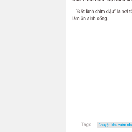
“Đất lành chim đậu” là nơi t
làm ăn sinh sống.
Tags
Chuyện khu vườn nh