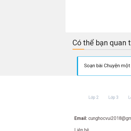
Có thể bạn quan 
Lớp 2
Lớp 3
L
Email:
cunghocvui2018@gm
Liên hệ