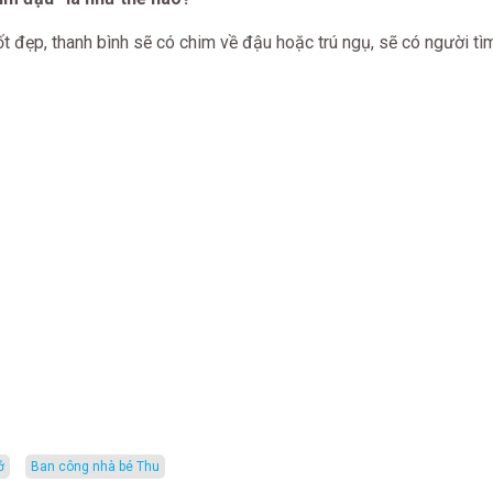
ốt đẹp, thanh bình sẽ có chim về đậu hoặc trú ngụ, sẽ có người tì
ở
ban công nhà bé Thu