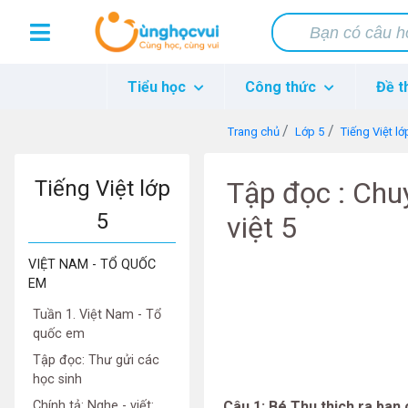
Tiểu học
Công thức
Đề t
Trang chủ
Lớp 5
Tiếng Việt lớ
Tiếng Việt lớp
Tập đọc : Chu
5
việt 5
VIỆT NAM - TỔ QUỐC
EM
Tuần 1. Việt Nam - Tổ
quốc em
Tập đọc: Thư gửi các
học sinh
Chính tả: Nghe - viết:
Câu 1: Bé Thu
thich ra ban