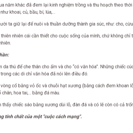
ua năm khác đã đem lại kinh nghiệm trồng và thu hoạch theo thời
hư khoai, củ, bầu, bí, lúa,…
ời ta giữ lại để nuôi và thuần dưỡng thành gia súc, như: cho, cừu,
ừ thiên nhiên cái cần thiết cho cuộc sống của mình, chứ không chỉ
nhiên.
thần:
 da thú để che thân cho ấm và cho “có văn hóa”. Những chiếc cúc
rong các di chỉ văn hóa đã nói lên điều đó.
: vòng cổ bằng vỏ ốc và chuỗi hạt xương (bằng cách đem khoan lỗ
ổ chân, hoa tai,… bằng đá màu.
 thấy chiếc sáo bằng xương dùi lỗ, đàn đá và có lẽ còn có cả trốn
 tính chất của một "cuộc cách mạng".