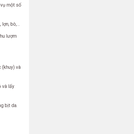
 vụ một số
 lợn, bò,…
 thu lượm
 (khuy) và
 và lấy
g bịt da.