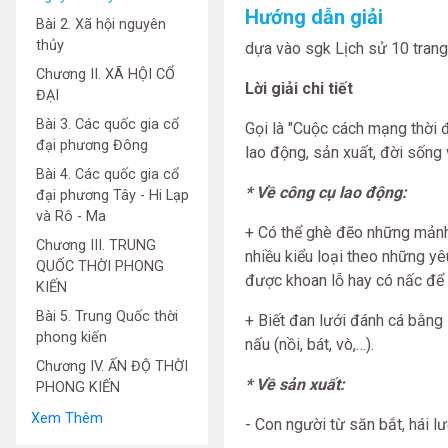
Hướng dẫn giải
Bài 2. Xã hội nguyên
thủy
dựa vào sgk Lịch sử 10 trang 6
Chương II. XÃ HỘI CỔ
Lời giải chi tiết
ĐẠI
Bài 3. Các quốc gia cổ
Gọi là "Cuộc cách mạng thời đ
đại phương Đông
lao động, sản xuất, đời sống v
Bài 4. Các quốc gia cổ
* Về công cụ lao động:
đại phương Tây - Hi Lạp
và Rô - Ma
+ Có thể ghè đẽo những mảnh 
Chương III. TRUNG
nhiều kiểu loại theo những yêu
QUỐC THỜI PHONG
được khoan lỗ hay có nấc để t
KIẾN
Bài 5. Trung Quốc thời
+ Biết đan lưới đánh cá bằng
phong kiến
nấu (nồi, bát, vò,…).
Chương IV. ẤN ĐỘ THỜI
* Về sản xuất:
PHONG KIẾN
Xem Thêm
- Con người từ săn bắt, hái lư