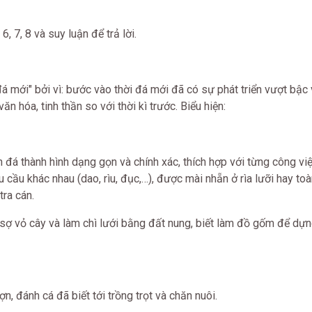
, 7, 8 và suy luận để trả lời.
á mới" bởi vì: bước vào thời đá mới đã có sự phát triển vượt bậc
ăn hóa, tinh thần so với thời kì trước. Biểu hiện:
đá thành hình dạng gọn và chính xác, thích hợp với từng công việ
 cầu khác nhau (dao, rìu, đục,…), được mài nhẵn ở rìa lưỡi hay toà
ra cán.
 sợ vỏ cây và làm chì lưới bằng đất nung, biết làm đồ gốm để dự
ợn, đánh cá đã biết tới trồng trọt và chăn nuôi.