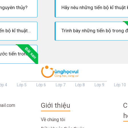
 nguyên thủy?
Hãy cho biết những tiến bộ kĩ thuật của thời đá mới.
Bài sau
Hãy cho biết những bước tiến trong lao động và đời sống của người nguyên thuỷ
ớp 4
Lớp 5
Lớp 6
Lớp 7
Lớp 8
Lớp 9
Lớp 10
Giới thiệu
C
ail.com
h
Về chúng tôi