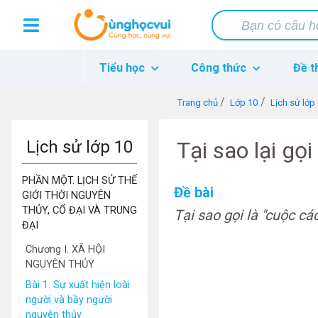
Tiểu học
Công thức
Đề t
Trang chủ
Lớp 10
Lịch sử lớp
Lịch sử lớp 10
Tại sao lại gọ
PHẦN MỘT. LỊCH SỬ THẾ
Đề bài
GIỚI THỜI NGUYÊN
THỦY, CỔ ĐẠI VÀ TRUNG
Tại sao gọi là "cuộc c
ĐẠI
Chương I. XÃ HỘI
NGUYÊN THỦY
Bài 1. Sự xuất hiện loài
người và bầy người
nguyên thủy