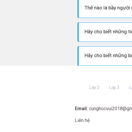
Thế nào là bầy người
Lớp 2
Lớp 3
L
Email:
cunghocvui2018@gm
Liên hệ