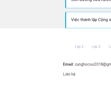
Lớp 2
Lớp 3
L
Email:
cunghocvui2018@gm
Liên hệ