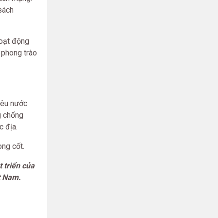
sách
hoạt động
 phong trào
yêu nước
g chống
c địa.
ng cốt.
 triển của
ệt Nam.