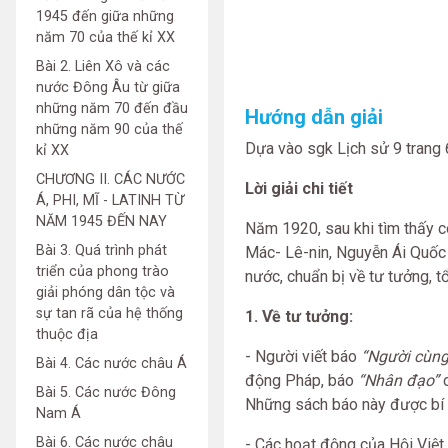
1945 đến giữa những
năm 70 của thế kỉ XX
Bài 2. Liên Xô và các
nước Đông Âu từ giữa
những năm 70 đến đầu
Hướng dẫn giải
những năm 90 của thế
Dựa vào sgk Lịch sử 9 trang
kỉ XX
CHƯƠNG II. CÁC NƯỚC
Lời giải chi tiết
Á, PHI, MĨ - LATINH TỪ
NĂM 1945 ĐẾN NAY
Năm 1920, sau khi tìm thấy 
Bài 3. Quá trình phát
Mác- Lê-nin, Nguyễn Ái Quốc 
triển của phong trào
nước, chuẩn bị về tư tưởng, t
giải phóng dân tộc và
sự tan rã của hệ thống
1. Về tư tưởng:
thuộc địa
- Người viết báo
“Người cùng
Bài 4. Các nước châu Á
động Pháp, báo
“Nhân đạo”
Bài 5. Các nước Đông
Những sách báo này được bí 
Nam Á
Bài 6. Các nước châu
- Các hoạt động của Hội Việ