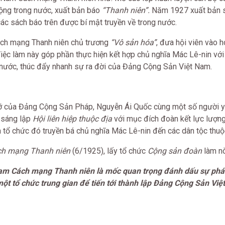
ộng trong nước, xuất bản báo
“Thanh niên
”.
Năm 1927 xuất bản 
 các sách báo trên được bí mật truyền về trong nước.
ách mạng Thanh niên chủ trương
“Vô sản hóa”
, đưa hội viên vào 
iệc làm này góp phần thực hiện kết hợp chủ nghĩa Mác Lê-nin với
 nước, thúc đẩy nhanh sự ra đời của Đảng Cộng Sản Việt Nam.
ỡ của Đảng Cộng Sản Pháp, Nguyễn Ái Quốc cùng một số người 
 sáng lập
Hội liên hiệp thuộc địa
với mục đích đoàn kết lực lượn
a tổ chức đó truyền bá chủ nghĩa Mác Lê-nin đến các dân tộc thuộ
ch mạng Thanh niên
(6/1925), lấy tổ chức
Cộng sản đoàn
làm nò
am Cách mạng Thanh niên là mốc quan trọng đánh dấu sự phát
ột tổ chức trung gian để tiến tới thành lập Đảng Cộng Sản Vi