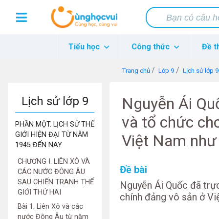
Tiểu học
Công thức
Đề t
Trang chủ
Lớp 9
Lịch sử lớp 9
Lịch sử lớp 9
Nguyễn Ái Quố
và tổ chức cho
PHẦN MỘT. LỊCH SỬ THẾ
GIỚI HIỆN ĐẠI TỪ NĂM
Việt Nam như 
1945 ĐẾN NAY
CHƯƠNG I. LIÊN XÔ VÀ
Đề bài
CÁC NƯỚC ĐÔNG ÂU
SAU CHIẾN TRANH THẾ
Nguyễn Ái Quốc đã trực
GIỚI THỨ HAI
chính đảng vô sản ở V
Bài 1. Liên Xô và các
nước Đông Âu từ năm