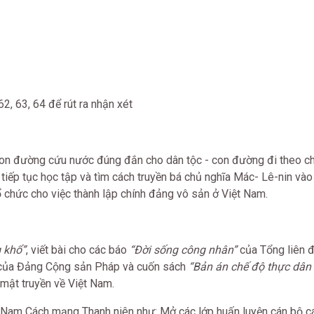
62,
63
, 64
để rút ra nhận xét
con đường cứu nước đúng đắn cho dân tộc - con đường đi theo c
tiếp tục học tập và tìm cách truyền bá chủ nghĩa Mác- Lê-nin vào
ổ chức cho việc thành lập chính đảng vô sản ở Việt Nam.
 khổ”
, viết bài cho các báo
“Đời sống công nhân”
của Tổng liên đ
của Đảng Cộng sản Pháp và cuốn sách
“Bản án chế độ thực dân
mật truyền về Việt Nam.
t Nam Cách mạng Thanh niên như: Mở các lớp huấn luyện cán bộ 