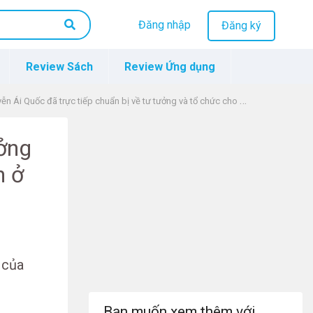
Đăng nhập
Đăng ký
Review Sách
Review Ứng dụng
i Quốc đã trực tiếp chuẩn bị về tư tưởng và tổ chức cho sự ra đời của chính đảng vô sản ở Việt Nam như thế nào?
ưởng
n ở
 của
Bạn muốn xem thêm với