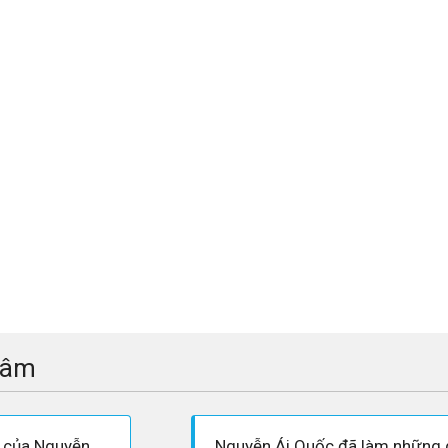
tâm
Con đường cứu nước của Nguyễn Ái Quốc có gì mới và khác với lớp người đi trước?