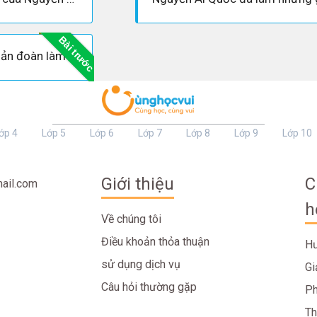
Bài trước
Việc thành lập Cộng sản đoàn làm nòng cốt cho Hội Việt Nam Cách mạng Thanh niên có ý nghĩa gì?
ớp 4
Lớp 5
Lớp 6
Lớp 7
Lớp 8
Lớp 9
Lớp 10
Giới thiệu
C
ail.com
h
Về chúng tôi
Điều khoản thỏa thuận
Hư
sử dụng dịch vụ
Gi
Câu hỏi thường gặp
Ph
Th