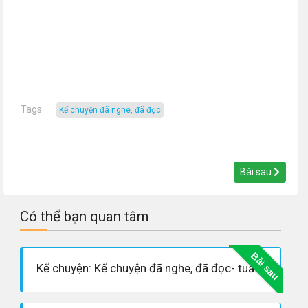
Tags
Kể chuyện đã nghe, đã đọc
Bài sau
Có thể bạn quan tâm
Bài sau
Kể chuyện: Kể chuyện đã nghe, đã đọc- tuần 3- soạn tiếng việt 5